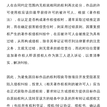
人在合同约定范围内无权就相同的权利再次处分，作品的许
可使用权应该归最早获得许可的被许可人。根据《著作权
法》，在认定是否构成著作权侵权时，通常采取过错推定原
则，而在确定损害赔偿责任时，则采用过错原则。因重复授
权产生的著作权侵权纠纷中，在后被许可人会被推定为具有
过错，从而构成侵权，除非其举证证明尽到法律要求的注意
义务，主观无过错，则无需承担赔偿责任，而此时往往需要
追加著作权人即原授权人作为第三人进入诉讼，以查清事
实，解决纠纷。
因此，为避免因目标作品的权利瑕疵导致项目开发受阻甚至
陷入侵权纠纷，投资人（相关著作权权利的被许可人）应当
在正式获取作品授权前，要求转让方或授权方提供目标作品
自原始权利人流转至该方的链条中涉及的所有转让或授权文
件（包括所有权利凭证、授权/转让协议、授权书、确认函