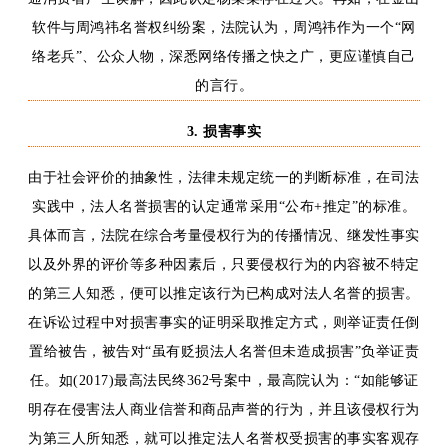
软件与周鸿祎名誉权纠纷案，法院认为，周鸿祎作为一个
“网
络老兵”、公众人物，深悉网络传播之快之广，更应谨慎自己
的言行。
3.
损害
事实
由于社会评价的抽象性，法律未规定统一的判断标准，在司法
实践中，法人名誉损害的认定通常采用
“公布+推定”的标准。
具体而言，法院在综合考量侵权行为的传播情况、继发性事实
以及外界的评价等多种因素后，只要侵权行为的内容被不特定
的第三人知悉，便可以推定该行为已构成对法人名誉的损害。
在诉讼过程中对损害事实的证明采取推定方式，则举证责任倒
置给被告，被告对“虽有贬损法人名誉但未造成损害”负举证责
任。
如
(2017)最高法民终362号案中，最高院认为：“如能够证
明存在侵害法人商业信誉和商品声誉的行为，并且该侵权行为
为第三人所知悉，就可以推定法人名誉权受损害的事实客观存