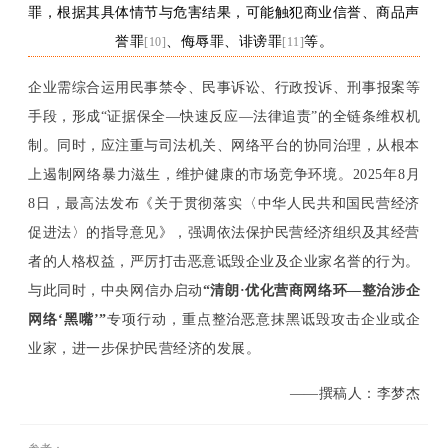
罪，根据其具体情节与危害结果，可能触犯商业信誉、商品声
誉罪
、侮辱罪、诽谤罪
等。
[10]
[11]
企业需综合运用民事禁令、
民事诉讼、
行政投诉
、
刑事
报案
等
手段，形成
“证据保全—快速反应—法律追责”的全链条维权机
制。同时，应注重与司法机关、网络平台的协同治理，从根本
上遏制网络暴力滋生，维护健康的市场竞争环境。2025年8月
8日，最高法发布《关于贯彻落实〈中华人民共和国民营经济
促进法〉的指导意见》，强调依法保护民营经济组织及其经营
者的人格权益，严厉打击恶意诋毁企业及企业家名誉的行为。
与此同时，中央网信办启动
“清朗·优化营商网络环—整治涉企
网络‘黑嘴’”
专项行动，重点整治恶意抹黑诋毁攻击企业或企
业家
，进一步保护民营经济的发展。
——撰稿人：李梦杰