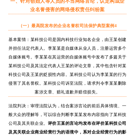
一、
针对创始人
等人员的不当网络言论
，
认定
构成企
业名誉侵害
的
网络侵权责任纠纷案
（一）
最高院发布的企业名誉权司法保护典型案例
4
基本案情：
某科技公司是国内科技行业知名企业，由王某创建
并担任法定代表人。李某某是自媒体从业人员，注册运营多个
自媒体账号。李某某在其运营的自媒体账号中发布了多篇关于
某科技公司及其法定代表人王某的评论文章，其中包含针对某
科技公司及王某的贬损性内容。某科技公司认为李某某的行为
侵害了其名誉权。某科技公司诉至法院，请求判令李某某删除
案涉文章、赔礼道歉并赔偿损失。
法院判决：
审理法院认为，结合案
涉言论的前后具体情境、一
般大众的理解等，可以综合判断李某某发布内容指向了某科技
公司及其
关联企业。
评价王某的言论均发布在评价某科技公司
及其关联企业商业经营行为的语境中，系对企业经营行为的影