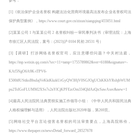
参考：
[1]《依法保护企业名誉权 构建法治化营商环境最高法发布企业名誉权司法
保护典型案例》，https://www.court.gov.cn/zixun/xiangqing/455051.html
[2]某某公司 1 与某某公司 2 名誉权纠纷一审民事判决书（审理法院：上海
市徐汇区人民法院，案号：(2023)沪 0104 民初 28531 号）
[3]【调研】打涉网络名誉权官司，应注意哪些问题？中关村法庭，
https://mp.weixin.qq.com/s?src=11×tamp=1755789862&ver=6188&signature=-
KAf5NgO6A9K-tTPV6-
E500i8UStiksBbuIajVeKktKkzkUrGyQW3HjV0SGJOgUChKKhYRshjbWUM
pu2TsIGoFLUMM2XSs7s2nYlCjKPFEzcOm334QldAzQicSawAxec&new=1
[4]最高人民法院民法典贯彻实施工作领导小组：《中华人民共和国民法典
人格权编理解与适用》，人民法院出版社2020年版，第269页。
[5]网络社交平台言论侵害名誉权的司法审查要点，上海高院韩伶，
https://www.thepaper.cn/newsDetail_forward_28527678