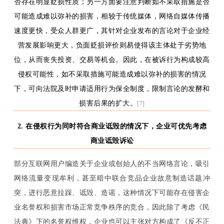
否存在明显贬损性质；另一方面要注意判断如不采取措施是否
可能造成难以弥补的损害，相较于传统媒体，网络自媒体传播
速度更快，受众人群更广，其针对企业发布的言论对于企业经
营发展影响更大，负面贬损评价则易使得该主体处于劣势地
位，从而丧失投资、交易等机会。因此，在被诉行为构成较高
侵权可能性，如不采取措施可能造成难以弥补的损害的情况
下，可向法院及时申请适用行为保全制度，限制言论的发酵和
损害后果的扩大。
[7]
2. 在侵权行为同时符合商业诋毁的情况下，企业可优先考虑
商业诋毁诉讼
部分互联网用户编造关于企业或创始人的不当网络言论，吸引
网络流量变现牟利，甚至暗中联合竞品企业故意制造话题冲
突，进行恶意拉踩、诋毁、造谣，这种情况下可能存在侵害企
业名誉权和损害市场正常竞争秩序的竞合，因此除了考虑《民
法典》下的名誉权维权，企业也可以主张对方构成了《反不正