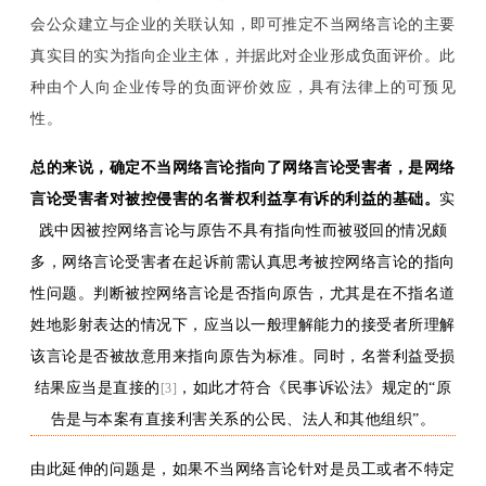
会公众建立与企业的关联认知，即可推定不当网络言论的主要
真实目的实为指向企业主体，并据此对企业形成负面评价。此
种由个人向企业传导的负面评价效应，具有法律上的可预见
性。
总的来说，确定
不当
网络言论指向了网络言论受害者，是网络
言论受害者对被控侵害的名誉权利益享有诉的利益的基础。
实
践中因被控网络言论与原告不具有指向性而被驳回的情况颇
多，网络言论受害者在起诉前需认真思考被控网络言论的指向
性问题。判断被控网络言论是否指向原告，尤其是在不指名道
姓地影射表达的情况下，应当以一般理解能力的接受者所理解
该言论是否被故意用来指向原告为标准。同时
，
名誉利益受损
结果
应当是
直接
的
，如此才符合《民事诉讼法》规定的
“原
[3]
告是与本案有直接利害关系的公民、法人和其他组织”。
由此延伸的问题是，如果不当网络言论针对是员工或者不特定