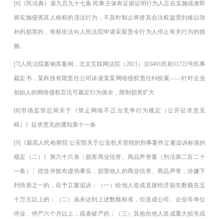
[6]《民法典》第九百九十七条 民事主体有证据证明行为人正在实施或者即
将实施侵害其人格权的违法行为，不及时制止将使其合法权益受到难以弥
补的损害的，有权依法向人民法院申请采取责令行为人停止有关行为的措
施。
[7]人民法院案例库案例，北京互联网法院（2021）京0491民初51722号民事
裁定书，某科技有限责任公司诉凌某某网络侵权责任纠纷案——针对企业
创始人的网络侵权言论可裁定行为保全，限制损害扩大
[8]市场监管总局关于《禁止网络不正当竞争行为规定（公开征求意见
稿）》征求意见的通知第十一条
[9]《最高人民检察院 公安部关于公安机关管辖的刑事案件立案追诉标准的
规定（二）》第六十六条〔损害商业信誉、商品声誉案（刑法第二百二十
一条）〕捏造并散布虚伪事实，损害他人的商业信誉、商品声誉，涉嫌下
列情形之一的，应予立案追诉：（一）给他人造成直接经济损失数额在五
十万元以上的；（二）虽未达到上述数额标准，但造成公司、企业等单位
停业、停产六个月以上，或者破产的；（三）其他给他人造成重大损失或