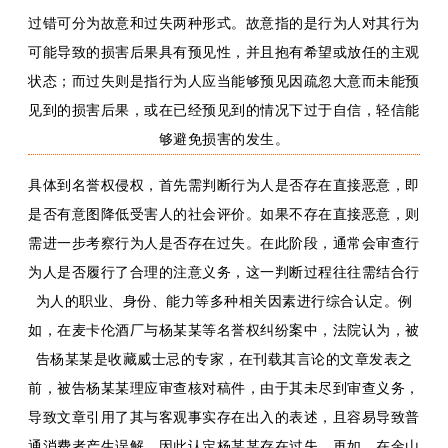
过错可分为故意和过失两种形式。故意指的是行为人对其行为
可能导致的损害后果具有预见性，并且抱有希望或放任的主观
状态；而过失则是指行为人应当能够预见因疏忽大意而未能预
见到的损害后果，或在已经预见到的情况下过于自信，轻信能
够避免损害的发生
。
具体到
名誉权侵权，首先需判断行为人是否存在直接恶意，即
是否有意图降低受害人的社会评价。如果不存在直接恶意，则
需进一步考察行为人是否存在过失。在此阶段，通常会审查行
为人是否履行了合理的注意义务，这一判断过程往往需结合行
为人的职业、身份、能力等多种相关因素进行综合认定。
例
如，
在麦卡伦酒厂与杨某某等名誉权纠纷案中，法院认为，被
告杨某某
是
收藏威士忌的专家，在刊载其言论的文章发表之
前，被告杨某某理应审查核对稿件，由于其未
尽到
审查义务，
导致文章引用了其与客观事实存在出入的表述，且容易导致普
通消费者产生误解，因此认定杨某某存在过失。
再如，
在金山