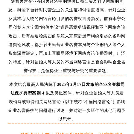
随着民营企业在国民经济中的地位日益凸显及社交网络的普
及，舆论平台针对民营企业的关注度和讨论度
增高
，针对企业
及其核心人物的网络言论引发的名誉权纠纷频发。前有李宁公
司创始人李宁因
“站位争议”遭遇恶意剪辑视频
和不当网络言论
攻击，后有娃哈哈集团前掌舵人宗庆后遗产纠纷引起的各种网
络舆论风波，都折射出民营企业名誉本身与企业创始人等个人
形象深度绑定，
再加上互联网环境下
网络言论传播即时、
广泛
的特点，
针对创始人等人员的不当网络言论是否会影响企业名
誉保护，
是值得企业重视与研究的重要课题。
本文结合最高人民法院于
2025年2月17日发布的企业名誉权司
法保护典型案例 4
以及类似案件，针对企业创始人等人员发
表侮辱或诽谤相关网络言论（以下统称“不当网络言论”）影响
企业名誉保护的问题进行讨论，并对进一步延伸的其他问题予
以思考。