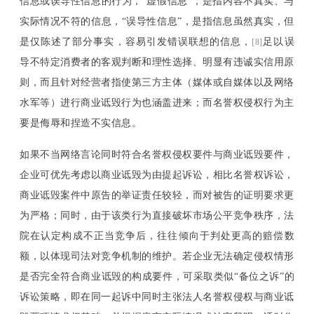
信息或误导性信息的行为，“虚假信息”，是指内容不真实、与
实际情况不符的信息，“误导性信息”，是指信息虽然真实，但
是仅陈述了部分事实，容易引发错误联想的信息，
足以误
[8]
导不特定消费者的客观判断和理性选择、明显有违诚实信用原
则，而且针对经营者指使第三方主体（媒体或自媒体以及网络
水军等）进行商业诋毁行为也涵盖进来；而名誉权侵权行为主
要是侮辱和捏造不实信息。
如果不当网络言论同时符合名誉权侵权要件与商业诋毁要件，
企业可优先考虑以商业诋毁为由提起诉讼，相比名誉权诉讼，
商业诋毁案件中原告的举证责任较轻，而对被告的证明要求更
为严格；同时，由于该类行为直接破坏市场公平竞争秩序，法
院在认定构成不正当竞争后，往往倾向于判处更高的赔偿数
额，以体现司法对竞争机制的维护。若企业无法确定侵权情形
是否完全符合商业诋毁的构成要件，可采取类似
“备位之诉”的
诉讼策略，即在同一起诉中同时主张法人名誉权侵权与商业诋