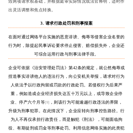
毁两项请求权基础，并根据庭审实际情况或法官释明，适时作
出灵活调整和焦点转换。
3. 请求行政处罚和刑事报案
在面对通过网络平台实施的恶意诽谤、侮辱等侵害企业名誉的
行为时，除提起民事诉讼要求停止侵害、赔偿损失外，企业还
可综合运用行政与刑事法律手段。
企业可依据《治安管理处罚法》第
42条的规定，就公然侮辱或
捏造事实诽谤他人的违法行为，向公安机关举报，请求对行为
人依法予以行政拘留或罚款的行政处罚。若侵权行为后果严
重，例如造成企业经济损失达五十万元以上，或导致企业停
业、停产六个月等
，则该行为可能逾越行政违法的界限，
[9]
升级为刑事犯罪。在此情况下，企业应转向刑事控告路径。行
为人不再仅承担行政责任，而是触犯《刑法》，可能面临拘
役、有期徒刑或罚金等刑事处罚。利用信息网络实施的此类犯