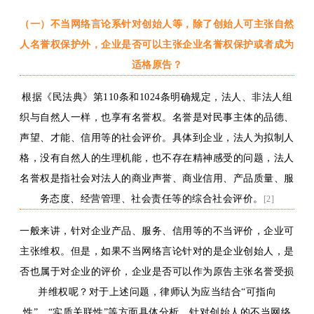
（一）不当网络言论系针对创始人等，除了创始人可主张自然
人名誉权保护外，企业是否可以主张企业名誉权保护或者成为
适格原告？
根据《民法典》第
110
条和
1024
条明确规定，法人、非法人组
织与自然人一样，也享有
名誉
权。名誉是对民事主体的品德、
声望、才能、信用等的社会评价。具体到企业
，
法人为拟制人
格，没有自然人的生理机能，也不存在精神感受的问题
，
法人
名誉权是指社会对法人的
商业
声誉、
商业信用、
产品质量、服
务态度
、经营管理、社会责任
等的综合社会评价。
[2]
一般来讲，
针对企业产品、服务
、信用
等的
不当评价
，
企业可
主张维权
。但是
，如果不当网络言论
针对
的是
企业创始人，是
否也属于
对
企业
的
评价，
企业
是否
可以作为原告主张名誉受损
并维权呢
？
对于上述问题，
律师认为应当结合
“
可指向
性
”、“
实质关联性
”
等方面
具体分析
，
针对创始人的
不当网络