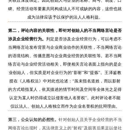
关联且深度绑定。因此创始人与
企业
的名称、商号、制度、口
碑、经营活动等要素共同构成法人不可或缺的内容，这些也就
成为法律应该予以保护的法人人格利益。
第二，
评论内容的关联性，即针对创始人
的不当网络言论
是否
涉及企业经营行为。
判定是否涉及企业经营行为，可以考虑
不
当网络言论发布
背景与企业商业动作的关联性，
不当网络言论
的语境结构
、
传播意图与企业商业经营的关联性等。若
不当网
络言论
与企业经营活动相关，即便相关
言论
表面上指向的是企
业创始人，但
实质是对企业行为的
“影射”和“提炼”。
王泽鉴教
授在《人格权法》中对此也论述：
“虽未指名道姓，而以影射
的方式暗指某人，依其描述的情节时间及空间等全体光之足得
认定为某人时仍得成立以侵害他人名誉权”
。
此时评论者不能
仅以法人、创始人人格独立而作为企业名誉权的抗辩理由。
第三，
公众认知的必然性。
针对创始人且关乎企业经营的不当
网络言论出现时，
其法律意义上的
“射程”及损害后果
足以使社