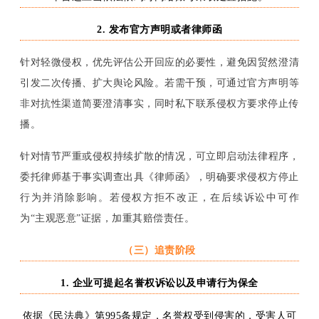
2. 发布官方声明或者律师函
针对
轻微侵权
，
优先评估公开回应的必要性，避免因贸然澄清
引发二次传播、扩大舆论风险
。
若需干预，可通过官方声明等
非对抗性渠道简要澄清事实，同时私下联系侵权方要求停止传
播。
针对
情节严重或
侵权
持续扩散
的情况，可
立即启动法律程序，
委托律师基于事实调查出具《律师函》，明确要求侵权方停止
行为并消除影响。若侵权方拒不改正，在后续诉讼中可作
为
“主观恶意”证据，加重其赔偿责任
。
（三）
追责阶段
1. 企业可提起名誉权诉讼以及申请行为保全
依据《民法典》第
995条规定，
名誉权受到侵害的，受害人可