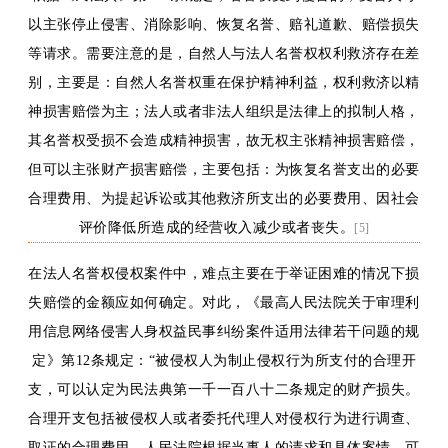
以
主张停止侵害、消除影响、恢复名誉、赔礼道歉、赔偿损失
等
请求
。需要注意的是，自然人与法人名誉权
权利救济
存在差
别，主要
是
：自然人名誉权重在保护精神利益，权利救济以精
神损害赔偿为主；法人或者非法人组织是法律上的拟制人格，
其名誉权受损不会造成精神损害，故无权主张精神损害赔偿，
但可以主张财产损害赔偿，主要包括：为恢复名誉支出的必要
合理费用、为提起诉讼或其他救济所支出的必要费用、因社会
评价降低所造成的经营收入减少或者丧失。
[5]
在法人名誉权侵权案件中，难点主要在于
举证困难的情况下
损
失赔偿的金额应如何确定。对此，《最高人民法院关于审理利
用信息网络侵害人身权益民事纠纷案件适用法律若干问题的规
定》第
12条规定：“被侵权人为制止侵权行为所支付的合理开
支，可以认定为民法典第一千一百八十二条规定的财产损失。
合理开支包括被侵权人或者委托代理人对侵权行为进行调查、
取证的合理费用。人民法院根据当事人的请求和具体案情，可