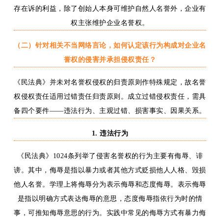
存在诉的利益
，除了创始人本身可维护自然人名誉外，企业有
权主张维护企业名誉权。
（二）针对
相关不当网络言论
，如何认定
该行为构成对企业名
誉权的侵害并承担侵权责任
？
《民法典》并未对名誉权侵权的归责原则作特殊规定，故名誉
权侵权责任适用过错责任归责原则。成立过错侵权责任，需具
备四个要件
——违法行为、主观过错、损害事实、因果关系。
1.
违法行为
《民法典》
1024条列举了
侵害名誉权的行为主要有侮辱
、
诽
谤。其中
，侮辱是指以暴力或者其他方式贬损他人人格、毁损
他人名誉。学理上将侮辱分为表示侮辱和态度侮辱。表示侮辱
是指以明确方式表达侮辱的意思，态度侮辱指依行为时的情
事，可推知侮辱意思的行为。实践中常见的侮辱方式有暴力侮