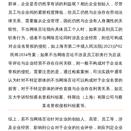
群体，企业是否仍然享有诉的利益呢？相比企业创始人，尽管
员工与企业间的紧密程度降低，但员工仍然与企业存在劳动法
律关系、需要服从企业管理，因此仍然与企业有人身属性的关
联性。不当网络言论指向具体员工个人时，如果涉及到员工的
职务行为，或者不当网络言论同时涉及企业经营，则也可构成
对企业名誉权的侵犯，如上海市第二中级人民法院
(2023)沪02
民终2034号案；如果不当网络言论不涉及
员工
职务行为且该
等
评论与企业
经营
不存在任何关联，则一般不构成对于企业名
誉权的侵犯。需要注意的是，
通过检索案例，司法实践中
通常
认为针对不特定群体的不当网络言论可以
构成对于
企业
名誉
的
损害
，
对于不特定群体的评价直接与企业存在利害关系，
如北
京大学诉邹恒甫名誉权纠纷案、特斯拉（上海）有限公司与蔡
某名誉权侵权纠纷案等。
综上，若
不当网络言论针对企业
的创始人、
高管、
员工等
，涉
及企业经营、
影响到公众对于
企业
的社会评价，
则应
判定
企业