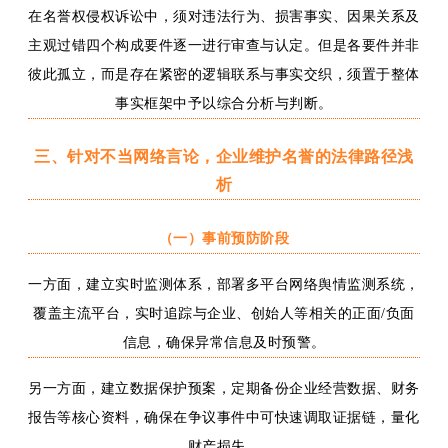
在名誉权侵权诉讼中，须对违法行为、损害事实、因果关系及
主观过错四个构成要件逐一进行审查与认定。但是各要件并非
彼此孤立，而是存在紧密的逻辑联系与事实交织，须置于整体
事实框架中予以综合分析与判断。
三、
针对
不当网络言论
，
企业维护
名誉的法律路径
浅
析
（一）
事前预防阶段
一方面，
建立实时监测体系，部署多平台网络舆情监测系统，
覆盖主流平台，实时追踪与企业
、创始人等
相关的正面
/负面
信息，确保异常信息及时预警。
另一方面，
建立数据保护预案，定期备份企业经营数据、财务
报告等核心资料，确保在争议事件中可快速调取证据链，量化
财产损失。