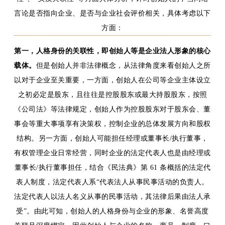
言论是否指向企业、是否与
企业
社会评价相关，具体考虑以下
方面
：
第一，
人格身份
的
关联性，即创始人等
是
企业法人形象的核心
载体。
但是创始人并非法律概念，从法律
角度
来看创始人之所
以对于企业至关重要，一方面
，
创始人在
公司等企业主体
设立
之初必定是股东，且往往是控股股东或最大
持股
股东，按照
《公司法》等
法律规定，
创始人作为控股股东对于股东会、董
事会等重大事项享有
决策权
，控制
企业
的总体发展方向和股权
结构。另一方面，创始人可能担任经理或董事长
/执行董事，
有权管理企业日常经营，同时企业的法定代表人也是由经理或
董事长/执行董事担任，结合《民法典》第 61 条
概括的
法定代
表人制度，法定代表人
系
“代表法人从事民事活动的负责人。
法定代表人以法人名义从事的民事活动，其法律后果由法人承
受”。由此可知，创始人的人格身份与企业的形象、名誉高度