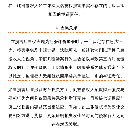
在，此时侵权人如主张法人名誉权损害事实不存在的，应承担
相应的举证责任。”
4.
因果关系
在损害后果仅表现为社会评价降低时，一旦认定存在违法行
为、损害事实及主观过错，法院可依一般经验法则以理性信息
接收人之视角，审慎判断涉案行为是否足以导致第三方对
被侵
权人的
社会评价
降低
。于此情形中，因果关系之成立通常可予
以推定，被侵权人无须就该因果链条承担进一步的举证责任。
如果
损害
后果
涉及财产
损失方面
，则被侵权人须就财产损失与
侵权行为之间具备因果关系承担
举证
责任，且所提供证据应与
所主张损害内容及范围相适应。例如，如主张侵权行为致使交
易相对方退订货物，则须证明损失发生
的
时间与侵权行为之间
存在对应关联。