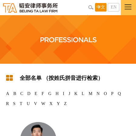
中文
EN
全部名单 （按姓氏拼音进行检索）
A
B
C
D
E
F
G
H
I
J
K
L
M
N
O
P
Q
R
S
T
U
V
W
X
Y
Z