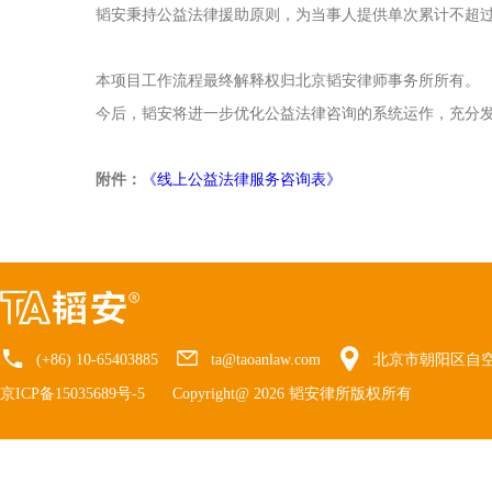
韬安秉持公益法律援助原则，为当事人提供单次累计不超
本项目工作流程最终解释权归北京韬安律师事务所所有。
今后，韬安将进一步优化公益法律咨询的系统运作，充分
附件：
《线上公益法律服务咨询表》
(+86) 10-65403885
ta@taoanlaw.com
北京市朝阳区自空
京ICP备15035689号-5
Copyright@ 2026 韬安律所版权所有